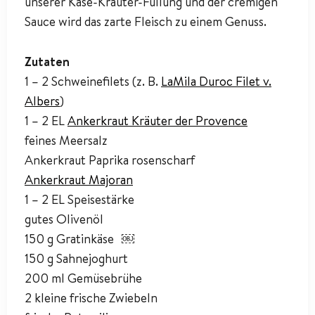
unserer Käse-Kräuter-Füllung und der cremigen
Sauce wird das zarte Fleisch zu einem Genuss.
Zutaten
1 – 2 Schweinefilets (z. B.
LaMila Duroc Filet v.
Albers
)
1 – 2 EL
Ankerkraut Kräuter der Provence
feines Meersalz
Ankerkraut Paprika rosenscharf
Ankerkraut Majoran
1 – 2 EL Speisestärke
gutes Olivenöl
150 g Gratinkäse ￼
150 g Sahnejoghurt
200 ml Gemüsebrühe
2 kleine frische Zwiebeln