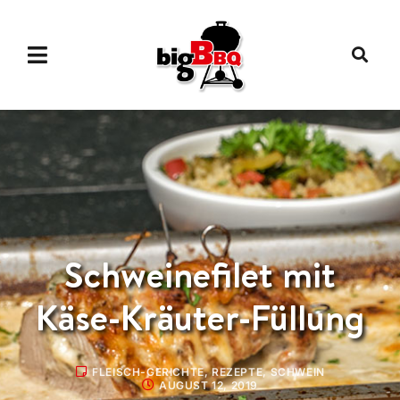
Schweinefilet mit
Käse-Kräuter-Füllung
FLEISCH-GERICHTE
,
REZEPTE
,
SCHWEIN
AUGUST 12, 2019